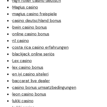
·
high roller casino deutsch
·
Magius casino
·
magius casino freispiele
·
casino deutschland bonus
·
bwin casino bonus
·
online casino bonus
·
n1 casino
·
costa rica casino erfahrungen
·
blackjack online seriös
·
Lex casino
·
lex casino bonus
·
en iyi casino siteleri
·
baccarat live dealer
·
casino bonus umsatzbedingungen
·
leon casino bonus
·
lukki casino