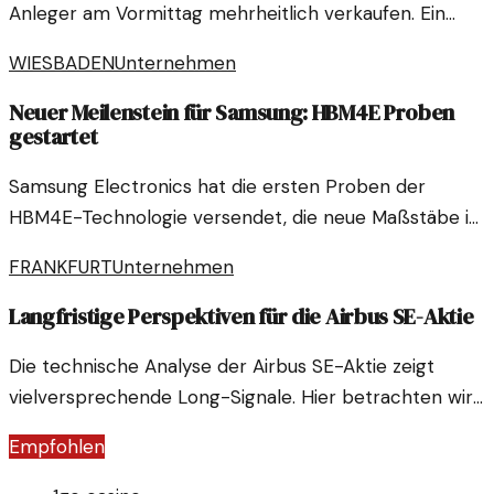
Anleger am Vormittag mehrheitlich verkaufen. Ein
Blick auf die Hintergründe dieser Entwicklung.
WIESBADEN
Unternehmen
Neuer Meilenstein für Samsung: HBM4E Proben
gestartet
Samsung Electronics hat die ersten Proben der
HBM4E-Technologie versendet, die neue Maßstäbe in
der Speicherbranche setzen könnten. Diese
FRANKFURT
Unternehmen
Entwicklung verspricht erhebliche Fortschritte in der
Leistung und Effizienz von Datenspeichern.
Langfristige Perspektiven für die Airbus SE-Aktie
Die technische Analyse der Airbus SE-Aktie zeigt
vielversprechende Long-Signale. Hier betrachten wir
die aktuellen Entwicklungen und potenziellen Trends,
Empfohlen
die Investoren anziehen könnten.