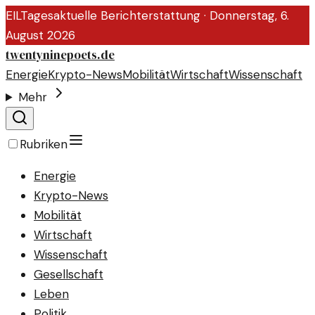
EIL
Tagesaktuelle Berichterstattung ·
Donnerstag, 6.
August 2026
twentyninepoets.de
Energie
Krypto-News
Mobilität
Wirtschaft
Wissenschaft
Mehr
Rubriken
Energie
Krypto-News
Mobilität
Wirtschaft
Wissenschaft
Gesellschaft
Leben
Politik