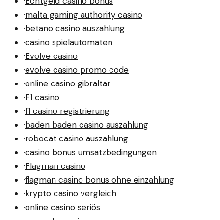
·
Echtgeld casino bonus
·
malta gaming authority casino
·
betano casino auszahlung
·
casino spielautomaten
·
Evolve casino
·
evolve casino promo code
·
online casino gibraltar
·
F1 casino
·
f1 casino registrierung
·
baden baden casino auszahlung
·
robocat casino auszahlung
·
casino bonus umsatzbedingungen
·
Flagman casino
·
flagman casino bonus ohne einzahlung
·
krypto casino vergleich
·
online casino seriös