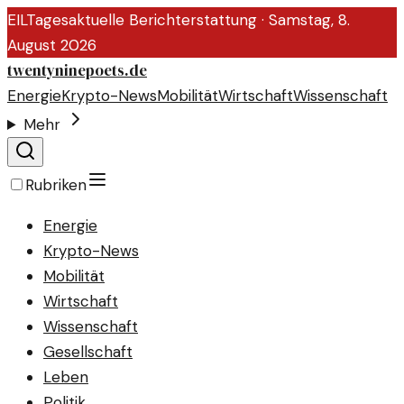
EIL
Tagesaktuelle Berichterstattung ·
Samstag, 8.
August 2026
twentyninepoets.de
Energie
Krypto-News
Mobilität
Wirtschaft
Wissenschaft
Mehr
Rubriken
Energie
Krypto-News
Mobilität
Wirtschaft
Wissenschaft
Gesellschaft
Leben
Politik