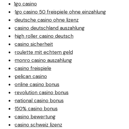
tiefgreifenden Fragen zu Ethik und Gerechtigkeit.
1go casino
·
1go casino 50 freispiele ohne einzahlung
·
deutsche casino ohne lizenz
·
casino deutschland auszahlung
·
high roller casino deutsch
·
casino sicherheit
·
roulette mit echtem geld
·
monro casino auszahlung
·
casino freispiele
·
pelican casino
·
online casino bonus
·
revolution casino bonus
·
national casino bonus
·
150% casino bonus
·
casino bewertung
·
casino schweiz lizenz