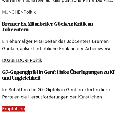
werfen ein Schatten auf das politische Klima. Die AfD
drängt die CDU in die Defensive und stellt die Zukunft
MÜNCHEN
Politik
der Regierungskoalition in Frage.
Bremer Ex-Mitarbeiter Göcken: Kritik an
Jobcentern
Ein ehemaliger Mitarbeiter des Jobcenters Bremen,
Göcken, äußert erhebliche Kritik an der Arbeitsweise
der Institution und beleuchtet Missstände im System.
DÜSSELDORF
Politik
G7-Gegengipfel in Genf: Linke Überlegungen zu KI
und Ungleichheit
Im Schatten des G7-Gipfels in Genf erörterten linke
Parteien die Herausforderungen der Künstlichen
Intelligenz und deren Auswirkungen auf die soziale
Empfohlen
Ungleichheit. Die Debatte war geprägt von