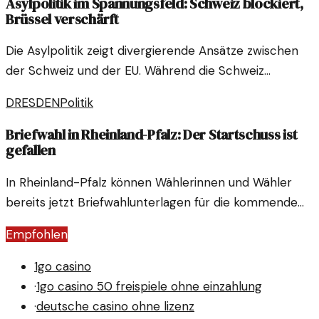
Asylpolitik im Spannungsfeld: Schweiz blockiert,
Brüssel verschärft
Die Asylpolitik zeigt divergierende Ansätze zwischen
der Schweiz und der EU. Während die Schweiz
Verschärfungen abblockt, setzt Brüssel auf
DRESDEN
Politik
restriktivere Maßnahmen.
Briefwahl in Rheinland-Pfalz: Der Startschuss ist
gefallen
In Rheinland-Pfalz können Wählerinnen und Wähler
bereits jetzt Briefwahlunterlagen für die kommende
Bundestagswahl beantragen. Dies erleichtert vielen
Empfohlen
den Zugang zur Stimmabgabe. Hier sind die Details
dazu.
1go casino
·
1go casino 50 freispiele ohne einzahlung
·
deutsche casino ohne lizenz