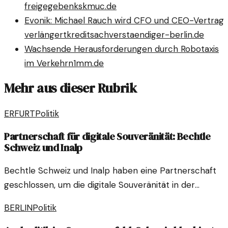
freigegeben
kskmuc.de
Evonik: Michael Rauch wird CFO und CEO-Vertrag
verlängert
kreditsachverstaendiger-berlin.de
Wachsende Herausforderungen durch Robotaxis
im Verkehr
n1mm.de
Mehr aus dieser Rubrik
ERFURT
Politik
Partnerschaft für digitale Souveränität: Bechtle
Schweiz und Inalp
Bechtle Schweiz und Inalp haben eine Partnerschaft
geschlossen, um die digitale Souveränität in der
Schweiz zu fördern. Diese Zusammenarbeit zielt
BERLIN
Politik
darauf ab, Unternehmen und Institutionen eine sichere
IT-Infrastruktur anzubieten.