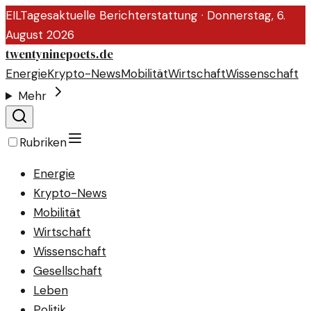
EIL
Tagesaktuelle Berichterstattung ·
Donnerstag, 6.
August 2026
twentyninepoets.de
Energie
Krypto-News
Mobilität
Wirtschaft
Wissenschaft
Mehr
Rubriken
Energie
Krypto-News
Mobilität
Wirtschaft
Wissenschaft
Gesellschaft
Leben
Politik